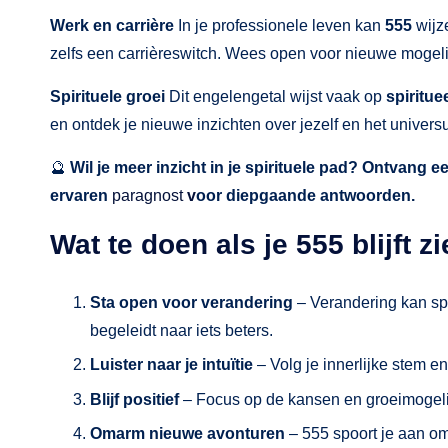
Werk en carrière
In je professionele leven kan
555
wijz
zelfs een carrièreswitch. Wees open voor nieuwe mogeli
Spirituele groei
Dit engelengetal wijst vaak op
spiritu
en ontdek je nieuwe inzichten over jezelf en het univers
🔮
Wil je meer inzicht in je spirituele pad? Ontvang e
ervaren
paragnost
v
oor diepgaande antwoorden.
Wat te doen als je 555 blijft z
Sta open voor verandering
– Verandering kan spa
begeleidt naar iets beters.
Luister naar je intuïtie
– Volg je innerlijke stem e
Blijf positief
– Focus op de kansen en groeimogeli
Omarm nieuwe avonturen
– 555 spoort je aan om