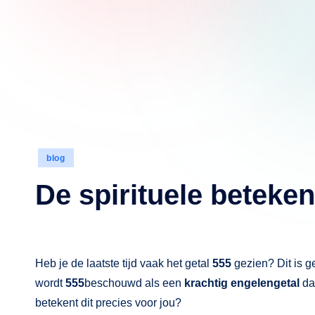
Geplaatst
blog
in
De spirituele beteken
Heb je de laatste tijd vaak het getal
555
gezien? Dit is g
wordt
555
beschouwd als een
krachtig engelengetal
dat
betekent dit precies voor jou?