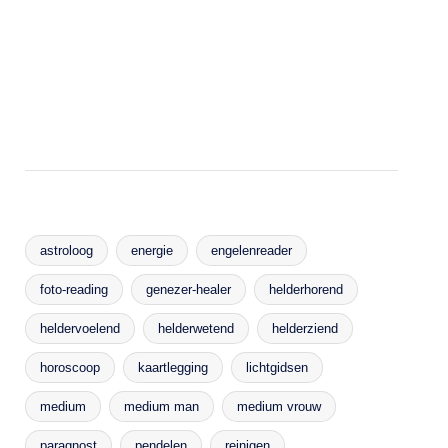
astroloog
energie
engelenreader
foto-reading
genezer-healer
helderhorend
heldervoelend
helderwetend
helderziend
horoscoop
kaartlegging
lichtgidsen
medium
medium man
medium vrouw
paragnost
pendelen
reinigen