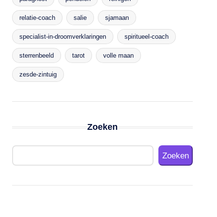
relatie-coach
salie
sjamaan
specialist-in-droomverklaringen
spiritueel-coach
sterrenbeeld
tarot
volle maan
zesde-zintuig
Zoeken
Zoeken