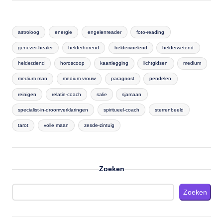
astroloog
energie
engelenreader
foto-reading
genezer-healer
helderhorend
heldervoelend
helderwetend
helderziend
horoscoop
kaartlegging
lichtgidsen
medium
medium man
medium vrouw
paragnost
pendelen
reinigen
relatie-coach
salie
sjamaan
specialist-in-droomverklaringen
spiritueel-coach
sterrenbeeld
tarot
volle maan
zesde-zintuig
Zoeken
Zoeken