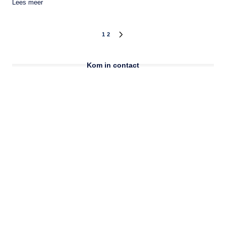
Lees meer
Berichten
1
2
VOLGENDE
PAGINA
paginering
Kom in contact