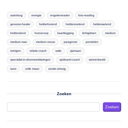
astroloog
energie
engelenreader
foto-reading
genezer-healer
helderhorend
heldervoelend
helderwetend
helderziend
horoscoop
kaartlegging
lichtgidsen
medium
medium man
medium vrouw
paragnost
pendelen
reinigen
relatie-coach
salie
sjamaan
specialist-in-droomverklaringen
spiritueel-coach
sterrenbeeld
tarot
volle maan
zesde-zintuig
Zoeken
Zoeken