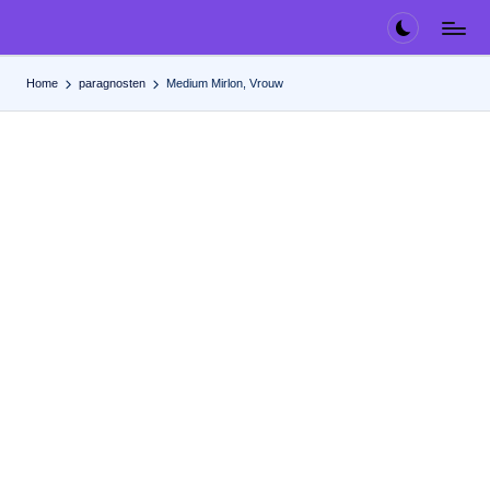
Ga
naar
Home
paragnosten
Medium Mirlon, Vrouw
de
inhoud