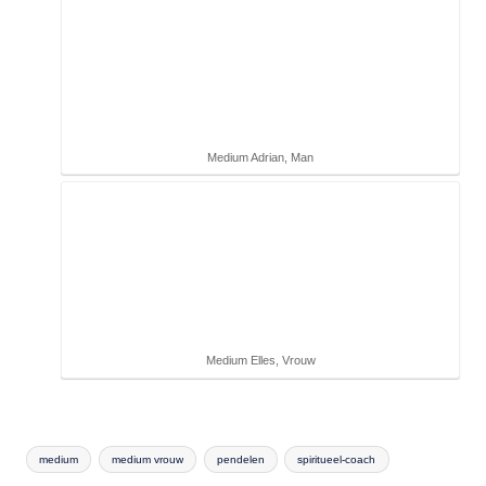
Medium Adrian, Man
Medium Elles, Vrouw
Tags:
medium
medium vrouw
pendelen
spiritueel-coach