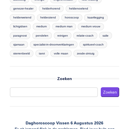
genezer-healer
helderhorend
heldervoelend
helderwetend
helderziend
horoscoop
kaartlegging
lichtgidsen
medium
medium man
medium vrouw
paragnost
pendelen
reinigen
relatie-coach
salie
sjamaan
specialist-in-droomverklaringen
spiritueel-coach
sterrenbeeld
tarot
volle maan
zesde-zintuig
Zoeken
Zoeken
Daghoroscoop Vissen 6 Augustus 2026
Er zit iemand flink in de problemen. Bied jouw hulp aan