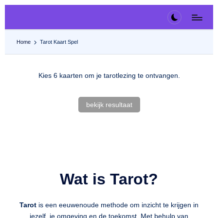
Ga
naar
Home
Tarot Kaart Spel
de
inhoud
Kies 6 kaarten om je tarotlezing te ontvangen.
bekijk resultaat
Wat is Tarot?
Tarot
is een eeuwenoude methode om inzicht te krijgen in
jezelf, je omgeving en de toekomst. Met behulp van