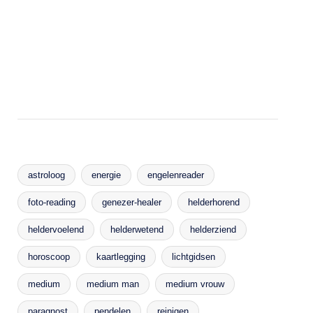
astroloog
energie
engelenreader
foto-reading
genezer-healer
helderhorend
heldervoelend
helderwetend
helderziend
horoscoop
kaartlegging
lichtgidsen
medium
medium man
medium vrouw
paragnost
pendelen
reinigen