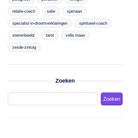
relatie-coach
salie
sjamaan
specialist-in-droomverklaringen
spiritueel-coach
sterrenbeeld
tarot
volle maan
zesde-zintuig
Zoeken
Zoeken