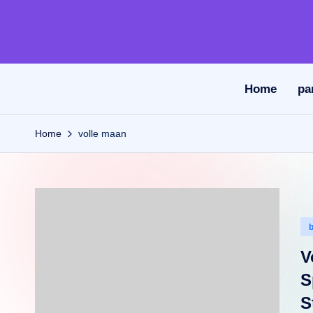
Ga
naar
de
Home
pa
inhoud
Home
volle maan
Ge
in
V
S
S