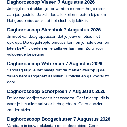
Daghoroscoop Vissen 7 Augustus 2026
Je krijgt een drukke tijd, er worden extreem hoge eisen
aan jou gesteld. Je zult dus alle zeilen moeten bijzetten.
Het goede nieuws is dat het slechts tijdelijk is.
Daghoroscoop Steenbok 7 Augustus 2026
Jij moet vandaag oppassen dat je jouw emoties niet
opkropt. Die opgekropte emoties kunnen je hele doen en
laten beÃ¯nvloeden en je zelfs verlammen. Zorg voor
voldoende beweging.
Daghoroscoop Waterman 7 Augustus 2026
Vandaag krijg je het bewijs dat de manier waarop jij de
zaken hebt aangepakt aanslaat. Proficiat en ga vooral zo
door.
Daghoroscoop Schorpioen 7 Augustus 2026
De laatste loodjes wegen het zwaarst. Geef niet op, dit is
waar je het allemaal voor hebt gedaan. Geen aanzien,
zonder afzien.
Daghoroscoop Boogschutter 7 Augustus 2026
Vandaag is jouw geluksdag op liefdesgebied. Geen