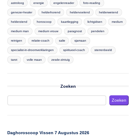
astroloog
energie
engelenreader
foto-reading
genezer-healer
helderhorend
heldervoelend
helderwetend
helderziend
horoscoop
kaartlegging
lichtgidsen
medium
medium man
medium vrouw
paragnost
pendelen
reinigen
relatie-coach
salie
sjamaan
specialist-in-droomverklaringen
spiritueel-coach
sterrenbeeld
tarot
volle maan
zesde-zintuig
Zoeken
Zoeken
Daghoroscoop Vissen 7 Augustus 2026