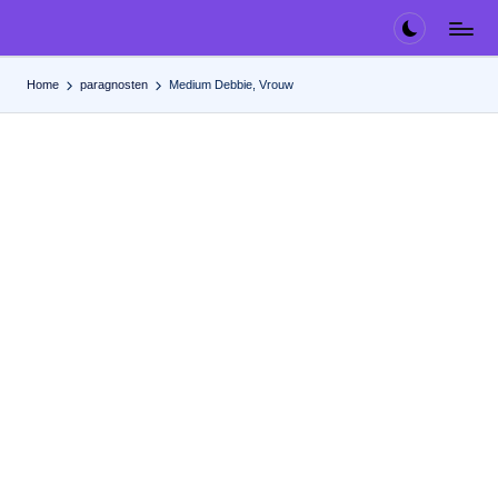
Ga
naar
Home
paragnosten
Medium Debbie, Vrouw
de
inhoud