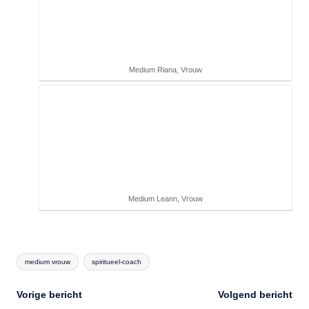
Medium Riana, Vrouw
Medium Leann, Vrouw
Tags:
medium vrouw
spiritueel-coach
Bericht
Vorige bericht
Volgend bericht