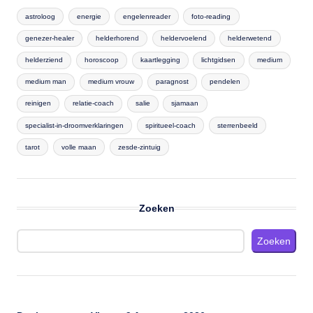
astroloog
energie
engelenreader
foto-reading
genezer-healer
helderhorend
heldervoelend
helderwetend
helderziend
horoscoop
kaartlegging
lichtgidsen
medium
medium man
medium vrouw
paragnost
pendelen
reinigen
relatie-coach
salie
sjamaan
specialist-in-droomverklaringen
spiritueel-coach
sterrenbeeld
tarot
volle maan
zesde-zintuig
Zoeken
Zoeken