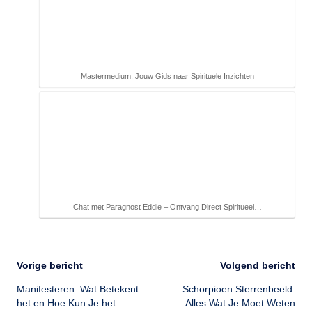
Mastermedium: Jouw Gids naar Spirituele Inzichten
Chat met Paragnost Eddie – Ontvang Direct Spiritueel…
Bericht
Vorige bericht
Volgend bericht
Manifesteren: Wat Betekent
Schorpioen Sterrenbeeld:
navigatie
het en Hoe Kun Je het
Alles Wat Je Moet Weten