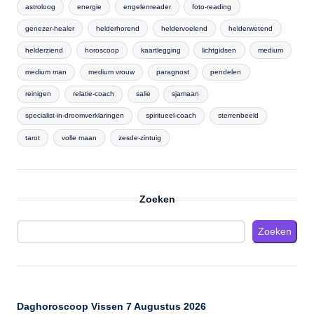
astroloog
energie
engelenreader
foto-reading
genezer-healer
helderhorend
heldervoelend
helderwetend
helderziend
horoscoop
kaartlegging
lichtgidsen
medium
medium man
medium vrouw
paragnost
pendelen
reinigen
relatie-coach
salie
sjamaan
specialist-in-droomverklaringen
spiritueel-coach
sterrenbeeld
tarot
volle maan
zesde-zintuig
Zoeken
Zoeken
Daghoroscoop Vissen 7 Augustus 2026