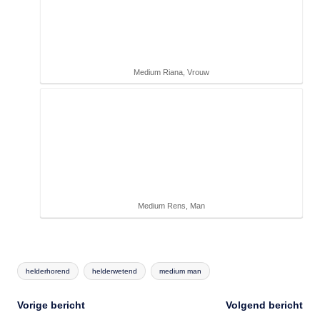
Medium Riana, Vrouw
Medium Rens, Man
Tags:
helderhorend
helderwetend
medium man
Bericht
Vorige bericht
Volgend bericht