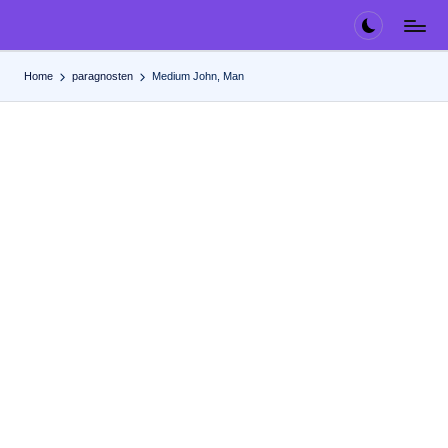
Ga
naar
Home
paragnosten
Medium John, Man
de
inhoud