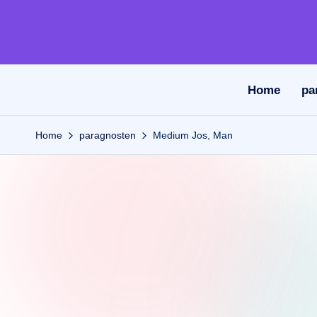
Ga
naar
de
Home
pa
inhoud
Home
paragnosten
Medium Jos, Man