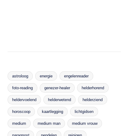
astroloog
energie
engelenreader
foto-reading
genezer-healer
helderhorend
heldervoelend
helderwetend
helderziend
horoscoop
kaartlegging
lichtgidsen
medium
medium man
medium vrouw
paragnost
pendelen
reinigen