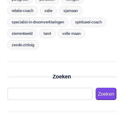
relatie-coach
salie
sjamaan
specialist-in-droomverklaringen
spiritueel-coach
sterrenbeeld
tarot
volle maan
zesde-zintuig
Zoeken
Zoeken