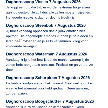
Daghoroscoop Vissen 7 Augustus 2026
Je krijgt een drukke tijd, er worden extreem hoge eisen
aan jou gesteld. Je zult dus alle zeilen moeten bijzetten.
Het goede nieuws is dat het slechts tijdelijk is.
Daghoroscoop Steenbok 7 Augustus 2026
Jij moet vandaag oppassen dat je jouw emoties niet
opkropt. Die opgekropte emoties kunnen je hele doen en
laten beÃ¯nvloeden en je zelfs verlammen. Zorg voor
voldoende beweging.
Daghoroscoop Waterman 7 Augustus 2026
Vandaag krijg je het bewijs dat de manier waarop jij de
zaken hebt aangepakt aanslaat. Proficiat en ga vooral zo
door.
Daghoroscoop Schorpioen 7 Augustus 2026
De laatste loodjes wegen het zwaarst. Geef niet op, dit is
waar je het allemaal voor hebt gedaan. Geen aanzien,
zonder afzien.
Daghoroscoop Boogschutter 7 Augustus 2026
Vandaag is jouw geluksdag op liefdesgebied. Geen