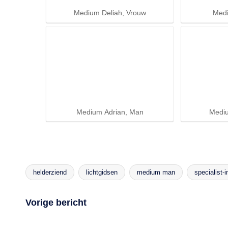
Medium Deliah, Vrouw
Med
Medium Adrian, Man
Medi
helderziend
lichtgidsen
medium man
specialist-
Tags:
Bericht
Vorige bericht